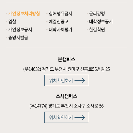
개인정보처리방침
침해행위금지
윤리강령
입찰
예결산공고
대학정보공시
개인정보공시
대학자체평가
한길학원
증명서발급
본캠퍼스
(우14632)
경기도 부천시 원미구 신흥로56번길 25
위치확인하기
소사캠퍼스
(우14774)
경기도 부천시 소사구 소사로 56
위치확인하기