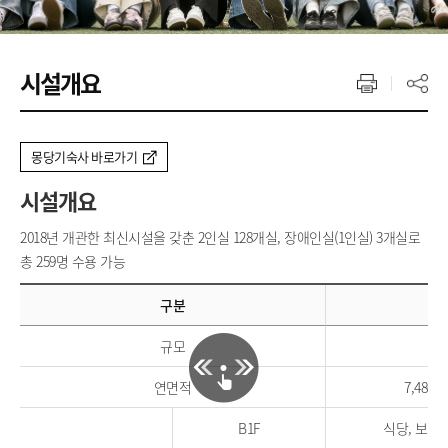
시설개요
몽당기숙사 바로가기
시설개요
2018년 개관한 최신시설을 갖춘 2인실 128개실, 장애인실(1인실) 3개실로
총 259명 수용 가능
구분
규모
지
연면적
7,480
B1F
식당, 보건