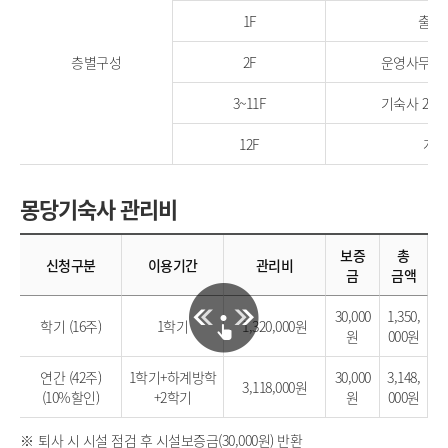
1F
출입구
층별구성
2F
운영사무실,
3~11F
기숙사 2인실 
12F
게스
몽당기숙사 관리비
보증
총
신청구분
이용기간
관리비
금
금액
30,000
1,350,
학기 (16주)
1학기
1,320,000원
원
000원
연간 (42주)
1학기+하계방학
30,000
3,148,
3,118,000원
(10%할인)
+2학기
원
000원
퇴사 시 시설 점검 후 시설보증금(30,000원) 반환