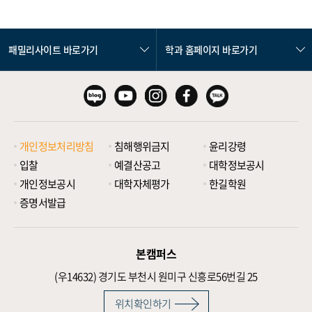
패밀리사이트 바로가기
학과 홈페이지 바로가기
개인정보처리방침
침해행위금지
윤리강령
입찰
예결산공고
대학정보공시
개인정보공시
대학자체평가
한길학원
증명서발급
본캠퍼스
(우14632)
경기도 부천시 원미구 신흥로56번길 25
위치확인하기