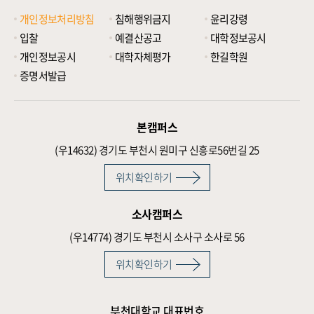
개인정보처리방침
침해행위금지
윤리강령
입찰
예결산공고
대학정보공시
개인정보공시
대학자체평가
한길학원
증명서발급
본캠퍼스
(우14632)
경기도 부천시 원미구 신흥로56번길 25
위치확인하기
소사캠퍼스
(우14774)
경기도 부천시 소사구 소사로 56
위치확인하기
부천대학교 대표번호