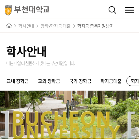
학사안내
장학/학자금 대출
학자금 중복지원방지
학사안내
나는 내일 더 찬란하게 빛나는
부천대인입니다.
교내 장학금
교외 장학금
국가 장학금
학자금대출
학자