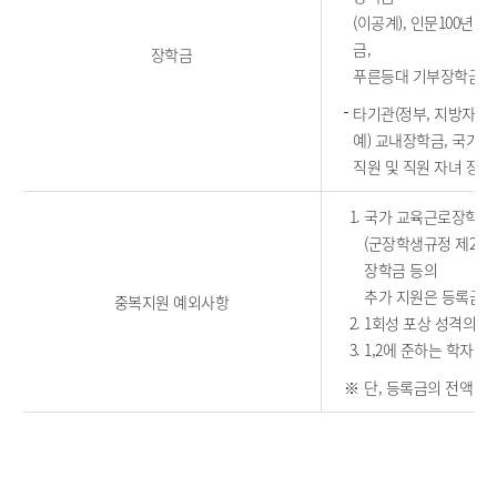
(이공계), 인문100
금,
장학금
푸른등대 기부장학금, 
타기관(정부, 지방자치단
예) 교내장학금, 국가
직원 및 직원 자녀 장학
국가 교육근로장학금, 
(군장학생규정 제2조제
장학금 등의
추가 지원은 등록금과
중복지원 예외사항
1회성 포상 성격의 상
1,2에 준하는 학자
단, 등록금의 전액 또