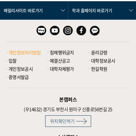
패밀리사이트 바로가기
학과 홈페이지 바로가기
개인정보처리방침
침해행위금지
윤리강령
입찰
예결산공고
대학정보공시
개인정보공시
대학자체평가
한길학원
증명서발급
본캠퍼스
(우14632)
경기도 부천시 원미구 신흥로56번길 25
위치확인하기