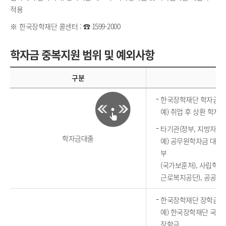
적용
한국장학재단 콜센터 : ☎
1599-2000
학자금 중복지원 범위 및 예외사항
구분
한국장학재단 학자금 
예) 취업 후 상환 학
타기관(정부, 지방자치단
학자금대출
예) 공무원학자금 대출(
부
(국가보훈처), 사립학
근로복지공단), 공공기
한국장학재단 장학금
예) 한국장학재단 국가
장학금