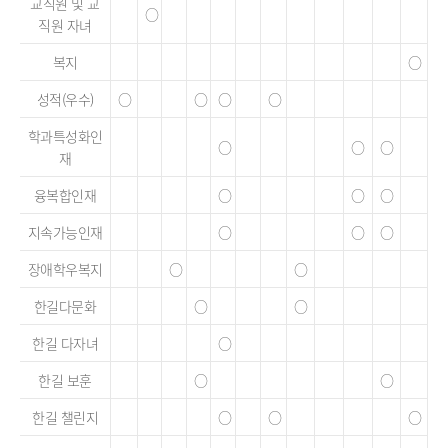
교직원 및 교
○
직원 자녀
복지
○
성적(우수)
○
○
○
○
학과특성화인
○
○
○
재
융복합인재
○
○
○
지속가능인재
○
○
○
장애학우복지
○
○
한길다문화
○
○
한길 다자녀
○
한길 보훈
○
○
한길 챌린지
○
○
○