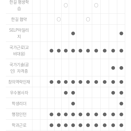
한길 평생학
○
○
습
한길 협약
○
○
SELP마일리
●
●
지
국가근로(교
●
●
●
●
●
●
●
●
●
●
비대응)
국가기술(공
●
●
인) 자격증
창의역략인재
●
●
●
●
●
●
●
●
●
●
우수봉사자
●
●
●
●
학생리더
●
●
행정인턴
●
●
●
●
●
●
●
●
●
●
학과근로
●
●
●
●
●
●
●
●
●
●