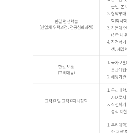
군인, 본 대학
협약부대 직계
학(학사학위 
한길 평생학습
(산업체 위탁과정, 전공심화과정)
전문대 연계 
(산업체 위탁
직전학기 백분
생, 재입학생
국가보훈대상자
한길 보훈
훈관계법령에
(교비대응)
해당기관 발
우리대학교 교
자녀로서 재학
교직원 및 교직원자녀장학
직전학기 백분
성적 제한 없
우리대학교에 
학 포함)중인