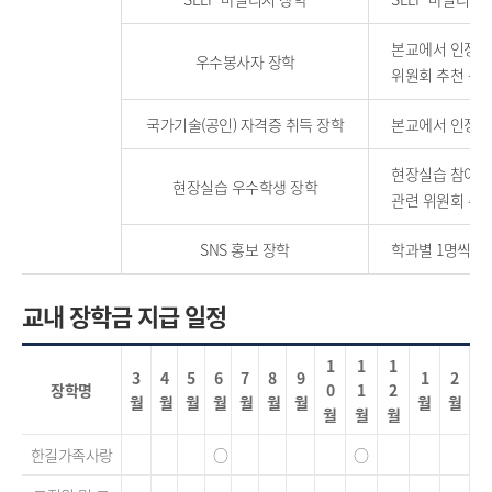
본교에서 인정하
우수봉사자 장학
위원회 추천 통
국가기술(공인) 자격증 취득 장학
본교에서 인정한
현장실습 참여 
현장실습 우수학생 장학
관련 위원회 추
SNS 홍보 장학
학과별 1명씩 S
교내 장학금 지급 일정
1
1
1
3
4
5
6
7
8
9
1
2
장학명
0
1
2
월
월
월
월
월
월
월
월
월
월
월
월
한길가족사랑
○
○