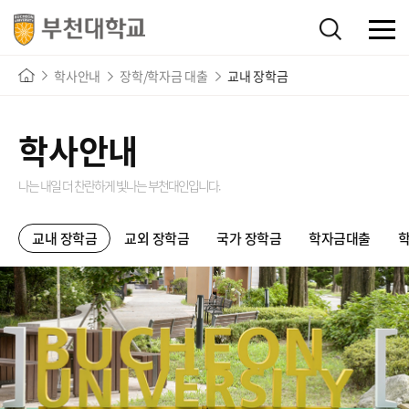
학사안내
장학/학자금 대출
교내 장학금
학사안내
나는 내일 더 찬란하게 빛나는
부천대인입니다.
교내 장학금
교외 장학금
국가 장학금
학자금대출
학