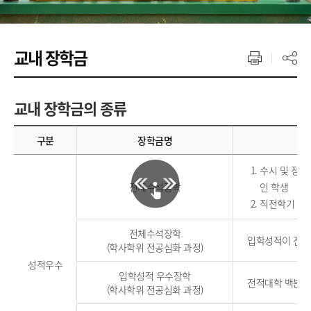
교내 장학금
교내 장학금의 종류
구분
장학금명
수시 및 정시
전체수석장학
인 학생
직전학기 평균
전체수석장학
입학성적이 전체
(학사학위 전공심화 과정)
성적우수
입학성적 우수장학
전적대학 백분위 
(학사학위 전공심화 과정)