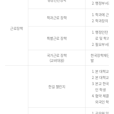
행정인턴장학
행정부서장 및
학과에 근로 
학과근로 장학
학과장의 추천
근로장학
행정인턴 및 
특별근로 장학
로 및 학과근
필요부서(학과
국가근로 장학
한국장학재단 국
(교비대응)
발
본 대학교 졸
본 대학교 졸
본교 한국어 
한길 챌린지
인 학생
협약 체결 된
외국인 학생
공무원 및 공