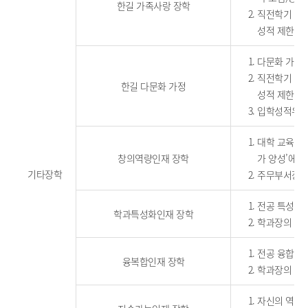
한길 가족사랑 장학
직전학기 백분
성적 제한 없
다문화 가정(
직전학기 백분
한길 다문화 가정
성적 제한 없음
입학성적우수
대학 교육목표
창의역량인재 장학
가 양성’에 
기타장학
주무부서장의
전공 특성화 
학과특성화인재 장학
학과장의 추천
전공 융합 역
융복합인재 장학
학과장의 추천
자신의 역량 