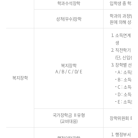
학과수석장학
입학생 중 학과
학과의 과정별(일
성적(우수)장학
원에 의해 성적
소득연계 국
생
직전학기 평균
(단, 신입생
장학별 선정
복지장학
A / B / C / D/ E
A : 소득분
복지장학
B : 소득분위
C : 소득분위
D : 소득분위
E : 소득분
국가장학금 Ⅱ유형
장학위원회 회의
(교비대응)
행정부서 및