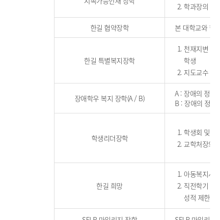
지속가능인재 장학
학과장의 추천
한길 협약장학
본 대학교와 협약
천재지변 등 
한길 특별복지장학
학생
지도교수 및 
A : 장애의 정도
장애학우 복지 장학(A / B)
B : 장애의 정도
학생회 및 자
학생리더장학
교학처장의 
아동복지시설
한길 희망
직전학기 백분
성적 제한 없음
SELP 마일리지 장학
SELP 마일리지