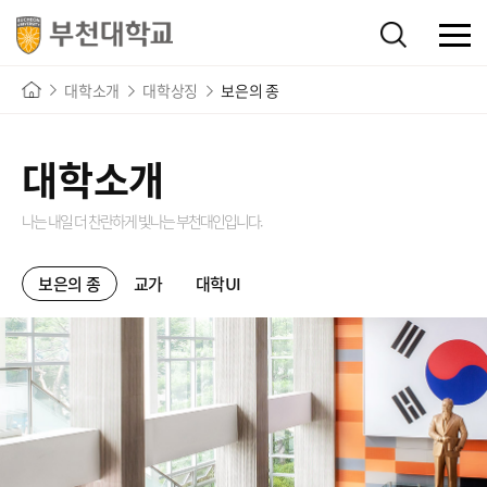
대학소개
대학상징
보은의 종
대학소개
나는 내일 더 찬란하게 빛나는
부천대인입니다.
보은의 종
교가
대학UI