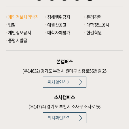
개인정보처리방침
침해행위금지
윤리강령
입찰
예결산공고
대학정보공시
개인정보공시
대학자체평가
한길학원
증명서발급
본캠퍼스
(우14632)
경기도 부천시 원미구 신흥로56번길 25
위치확인하기
소사캠퍼스
(우14774)
경기도 부천시 소사구 소사로 56
위치확인하기