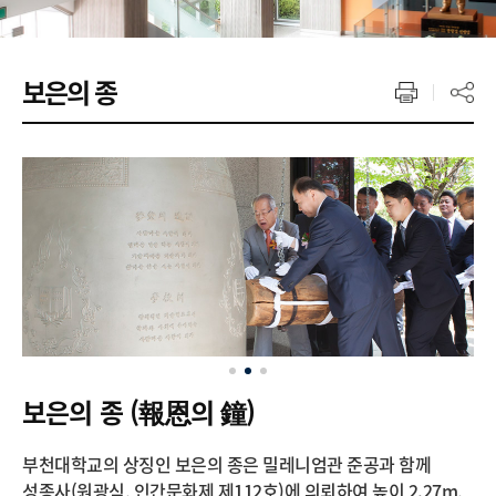
보은의 종
보은의 종 (報恩의 鐘)
부천대학교의 상징인 보은의 종은 밀레니엄관 준공과 함께
성종사(원광식, 인간문화제 제112호)에 의뢰하여 높이 2.27m,