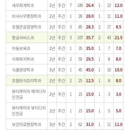
세무회계학과
2년
주간
7
185
26.4
1
12
12.0
비서사무행정학과
2년
주간
1
28
28.0
1
11
11.0
호텔관광경영학과
2년
주간
3
85
28.3
2
17
8.5
항공서비스과
2년
주간
3
107
35.7
2
43
21.5
1
아동보육과
2년
주간
1
35
35.0
1
7
7.0
사회복지학과
2년
주간
2
59
29.5
1
8
8.0
식품영양학과
3년
주간
1
45
45.0
1
10
10.0
호텔외식조리학과
2년
주간
2
25
12.5
1
8
8.0
1
뷰티케어과 헤어디자
2년
주간
1
15
15.0
1
3
3.0
인전공
뷰티케어과 뷰티디자
2년
주간
1
15
15.0
1
5
5.0
인전공
보건의료행정학과
3년
주간
2
62
31.0
1
11
11.0
1