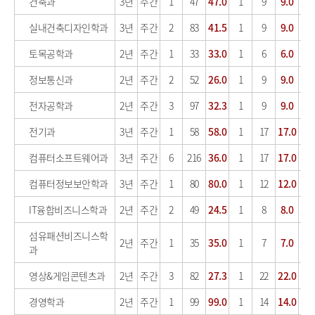
건축과
3년
주간
1
47
47.0
1
9
9.0
실내건축디자인학과
3년
주간
2
83
41.5
1
9
9.0
토목공학과
2년
주간
1
33
33.0
1
6
6.0
정보통신과
2년
주간
2
52
26.0
1
9
9.0
전자공학과
2년
주간
3
97
32.3
1
9
9.0
전기과
3년
주간
1
58
58.0
1
17
17.0
컴퓨터소프트웨어과
3년
주간
6
216
36.0
1
17
17.0
컴퓨터정보보안학과
3년
주간
1
80
80.0
1
12
12.0
IT융합비즈니스학과
2년
주간
2
49
24.5
1
8
8.0
섬유패션비즈니스학
2년
주간
1
35
35.0
1
7
7.0
과
영상&게임콘텐츠과
2년
주간
3
82
27.3
1
22
22.0
경영학과
2년
주간
1
99
99.0
1
14
14.0