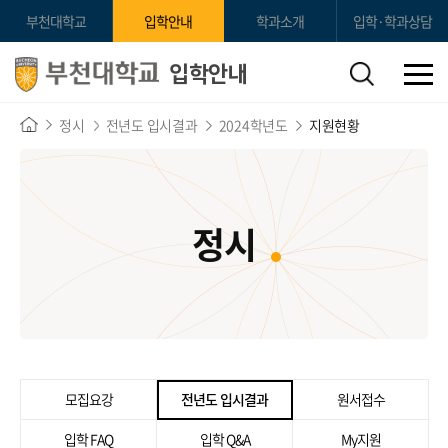
부천대학교
입학안내
학과소개
입학·학과상담
입학안내
정시
전년도 입시결과
2024학년도
지원현황
정시
모집요강
전년도 입시결과
원서접수
입학 FAQ
입학 Q&A
My지원