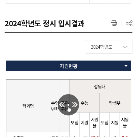
2024학년도 정시 입시결과
2024학년도
지원현황
정원내
수업
주야
수능
학생부
수
학과명
년한
구분
지원
지원
모집
지원
모집
지원
모
율
율