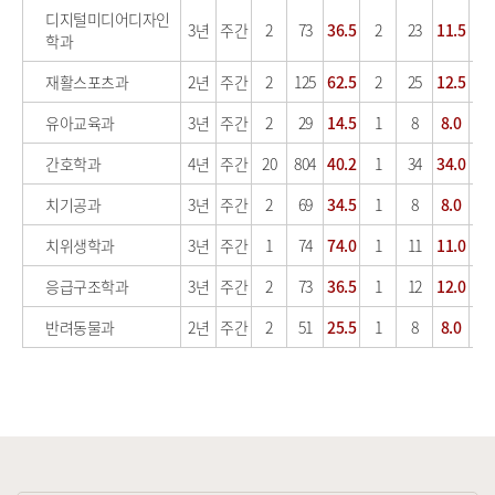
디지털미디어디자인
3년
주간
2
73
36.5
2
23
11.5
학과
재활스포츠과
2년
주간
2
125
62.5
2
25
12.5
1
유아교육과
3년
주간
2
29
14.5
1
8
8.0
간호학과
4년
주간
20
804
40.2
1
34
34.0
1
치기공과
3년
주간
2
69
34.5
1
8
8.0
치위생학과
3년
주간
1
74
74.0
1
11
11.0
응급구조학과
3년
주간
2
73
36.5
1
12
12.0
반려동물과
2년
주간
2
51
25.5
1
8
8.0