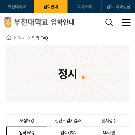
부천대학교
입학안내
학과소개
입학·학과상담
입학안내
정시
입학 FAQ
정시
모집요강
전년도 입시결과
원서접수
입학 FAQ
입학 Q&A
My지원