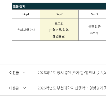
환불 절차
Step1
Step2
Step3
로그인
본인 인증
유의사항 안내
(
수험번호,
성명,
(SMS)
생년월일
)
2026학년도 정시 충원(추가 합격) 안내 [2.5(목) 
이전글
2026학년도 부천대학교 선행학습 영향평가 
다음글