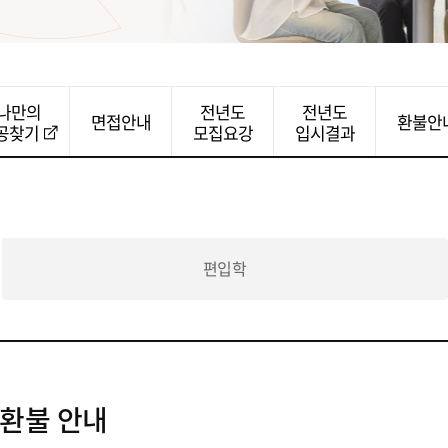
나만의
전년도
전년도
면접안내
환불안
공찾기
모집요강
입시결과
편입학
 환불 안내