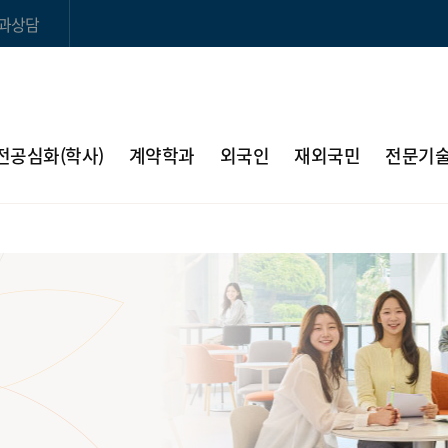
과상담
전공심화(학사)
계약학과
외국인
재외국민
전문기