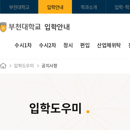
부천대학교
입학안내
학과소개
입학·학
입학안내
수시1차
수시2차
정시
편입
산업체위탁
입학도우미
공지사항
입학도우미