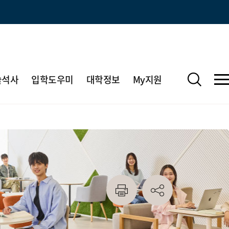
술석사
입학도우미
대학정보
My지원