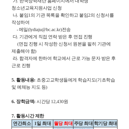
가
.
한국장학재단 홈페이지에서 대학생
청소년교육지원사업 신청
나
.
붙임
1
의 기관 목록을 확인하고 붙임
2
의 신청서를
작성하여
- 메일
(lydiaju@bc.ac.kr)
전송
다
.
기관에게 직접 연락 받은 후 면접 진행
(
면접 진행 시 작성한 신청서 원본을 필히 기관에
제출해야 함
)
라
.
합격자에 한하여 학교에서 근로 가능 문자 받은 후
근로 진행
5.
활동내용
:
초중고교학생들에게 학습지도
(
기초학습
및 예체능 지도 등
)
6.
장학금액
:
시간당
12,430
원
7.
활동시간 제한
연간최소
1
일 최대
월당 최대
주당 최대
학기당 최대