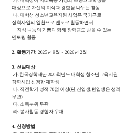
가
.
대학생이 저소득층 가정의 초중고교학생을
대상으로 자신의 지식과
경험을 나누는 활동
나
.
대학생 청소년교육지원 사업은 국가근로
장학사업의 일환으로 멘토로
활동하면서
지식 나눔의 기쁨과 함께 장학금도 받을 수 있는
멘토링 활동
2.
활동기간
:
2025
년
9
월
~ 2026
년
2
월
3.
선발대상
가
.
한국장학재단
2025
학년도 대학생 청소년교육지원
장학사업 신청한 재학생
나
.
직전학기 성적
70
점 이상
(
단
,
신입생
,
편입생은 성적
무관
)
다
.
소득분위 무관
라
.
봉사활동 경험자 우대
4.
신청방법