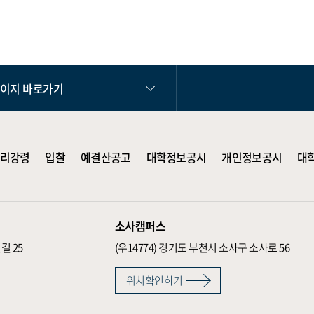
페이지 바로가기
리강령
입찰
예결산공고
대학정보공시
개인정보공시
대
소사캠퍼스
길 25
(우14774)
경기도 부천시 소사구 소사로 56
위치확인하기