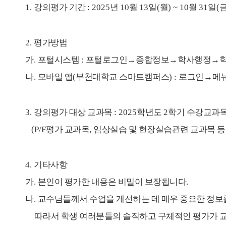
1.
강의평가 기간
:
2025
년
10
월
13
일
(
월
) ~ 10
월
31
일
(
2.
평가방법
가
.
포털시스템
:
포털로그인
→
종합정보
→
학사행정
→
나
.
모바일 앱
(
부천대학교 스마트캠퍼스
) :
로그인
→
메
3.
강의평가 대상 교과목
: 2025
학년도
2
학기 수강교과
(P/F
평가 교과목
,
임상실습 및 현장실습관련 교과목 등
4.
기타사항
가
.
본인이 평가한 내용은 비밀이 보장됩니다
.
나
.
교수님들께서 수업을 개선하는 데 매우 중요한 정
따라서 학생 여러분들의 솔직하고 구체적인 평가가 교