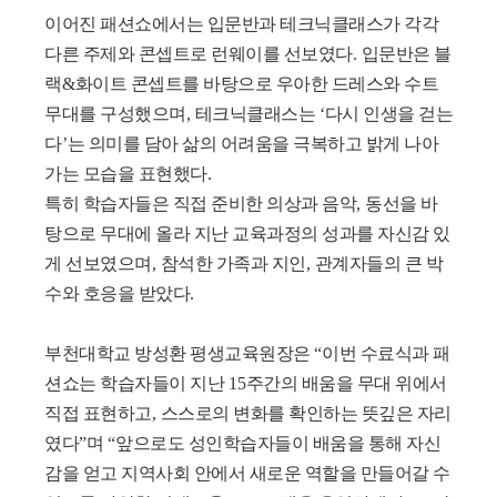
이어진 패션쇼에서는 입문반과 테크닉클래스가 각각
다른 주제와 콘셉트로 런웨이를 선보였다
.
입문반은 블
랙
&
화이트 콘셉트를 바탕으로 우아한 드레스와 수트
무대를 구성했으며
,
테크닉클래스는
‘
다시 인생을 걷는
다
’
는 의미를 담아 삶의 어려움을 극복하고 밝게 나아
가는 모습을 표현했다
.
특히 학습자들은 직접 준비한 의상과 음악
,
동선을 바
탕으로 무대에 올라 지난 교육과정의 성과를 자신감 있
게 선보였으며
,
참석한 가족과 지인
,
관계자들의 큰 박
수와 호응을 받았다
.
부천대학교 방성환 평생교육원장은
“
이번 수료식과 패
션쇼는 학습자들이 지난
15
주간의 배움을 무대 위에서
직접 표현하고
,
스스로의 변화를 확인하는 뜻깊은 자리
였다
”
며
“
앞으로도 성인학습자들이 배움을 통해 자신
감을 얻고 지역사회 안에서 새로운 역할을 만들어갈 수