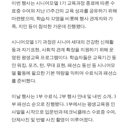
이번 행사는 시니어모델
1
기 교육과정 종료에 따른 수
료증 수여와 지난
15
주간의 교육 성과를 공유하기 위해
마련됐으며
,
학습자
32
명을 비롯해 행사 관계자와 가
족
,
지인 등이 참석한 가운데 진행됐다
.
시니어모델
1
기 과정은 시니어 세대의 건강한 신체활
동과 자기표현
,
사회적 관계 확장을 지원하기 위해 운
영된 평생교육 프로그램이다
.
학습자들은 교육기간 동
안 워킹
,
포즈
,
턴
,
무대 표현
,
패션쇼 동선 등 시니어모
델 활동에 필요한 기본 역량을 익히며 수료식과 패션쇼
를 준비했다
.
이날 행사는
1
부 수료식
, 2
부 행사 안내 및 내빈 소개
, 3
부 패션쇼 순으로 진행됐다
. 1
부에서는 평생교육원 인
사말을 시작으로 입문반과 테크닉클래스 수료증 수여
,
단체사진 및 반별 사진 촬영이 이루어졌다
.