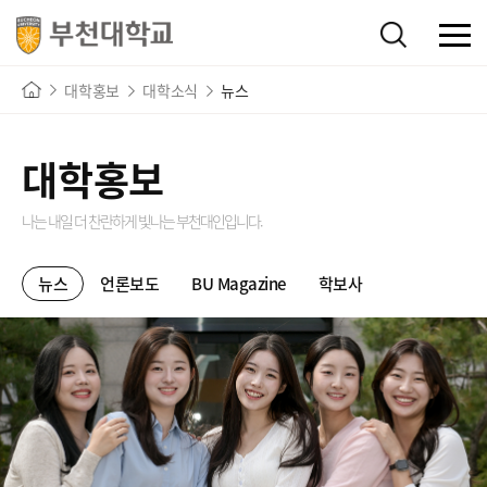
대학홍보
대학소식
뉴스
대학홍보
나는 내일 더 찬란하게 빛나는
부천대인입니다.
뉴스
언론보도
BU Magazine
학보사