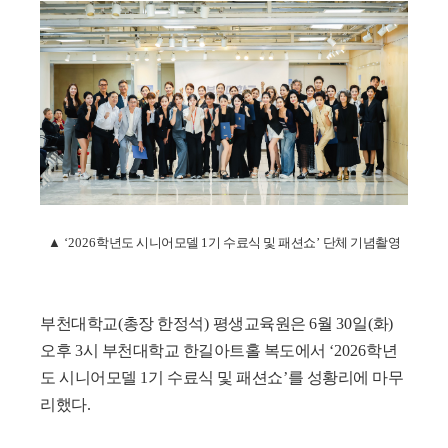
▲
‘2026
학년도 시니어모델
1
기 수료식 및 패션쇼
’
단체 기념촬영
부천대학교
(
총장 한정석
)
평생교육원은
6
월
30
일
(
화
)
오후
3
시 부천대학교 한길아트홀 복도에서
‘2026
학년
도 시니어모델
1
기 수료식 및 패션쇼
’
를 성황리에 마무
리했다
.